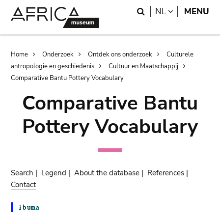
Skip
Skip
Search
LANGUAGE
NL
MENU
to
to
main
search
content
Breadcrumb
Home
Onderzoek
Ontdek ons onderzoek
Culturele
antropologie en geschiedenis
Cultuur en Maatschappij
Comparative Bantu Pottery Vocabulary
Comparative Bantu
Pottery Vocabulary
Search
|
Legend
|
About the database
|
References
|
Contact