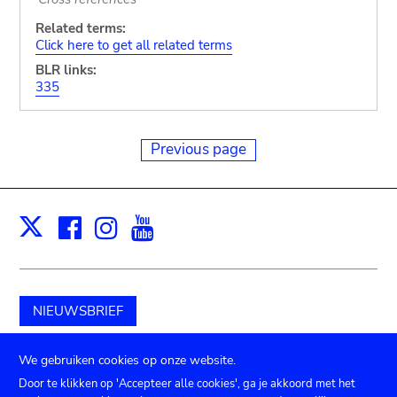
Related terms:
Click here to get all related terms
BLR links:
335
Previous page
Facebook
Instagram
Youtube
Print
X
NIEUWSBRIEF
Schenk aan het museum
We gebruiken cookies op onze website.
Door te klikken op 'Accepteer alle cookies', ga je akkoord met het