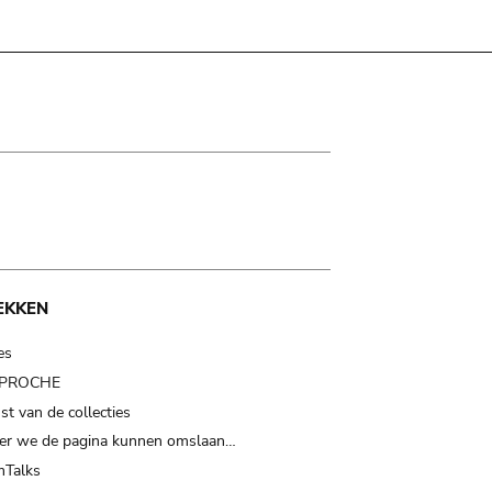
EKKEN
es
t PROCHE
t van de collecties
er we de pagina kunnen omslaan…
Talks