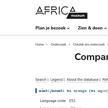
Skip
Skip
to
to
main
search
content
Plan je bezoek
Zien & doen
Breadcrumb
Home
Onderzoek
Ontdek ons onderzoek
Compar
Search
|
Legend
|
About the database
|
Ref
Language code:
E51