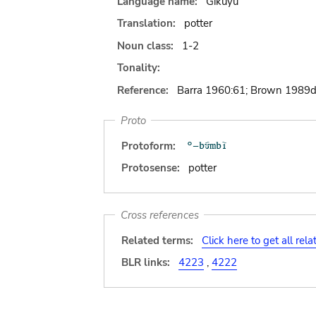
Language name:
Gikuyu
Translation:
potter
Noun class:
1-2
Tonality:
Reference:
Barra 1960:61; Brown 1989d
Proto
Protoform:
Protosense:
potter
Cross references
Related terms:
Click here to get all rel
BLR links:
4223
,
4222