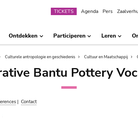
Submenu
TICKETS
Agenda
Pers
Zaalverh
Ontdekken
Participeren
Leren
O
Culturele antropologie en geschiedenis
Cultuur en Maatschappij
ative Bantu Pottery Voc
erences
|
Contact