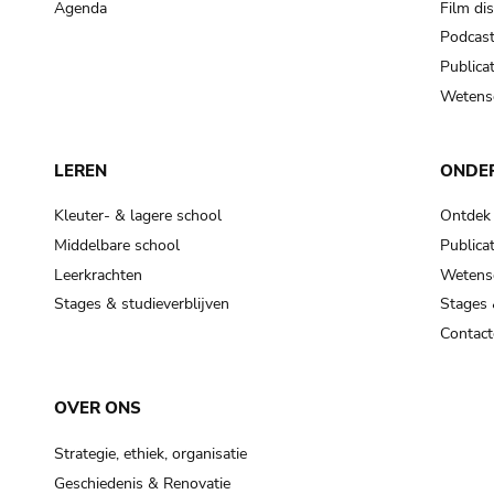
Agenda
Film di
Podcas
Publicat
Wetensc
LEREN
ONDE
Kleuter- & lagere school
Ontdek
Middelbare school
Publicat
Leerkrachten
Wetensc
Stages & studieverblijven
Stages 
Contact
OVER ONS
Strategie, ethiek, organisatie
Geschiedenis & Renovatie