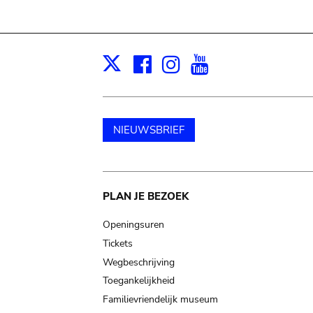
Facebook
Instagram
Youtube
Print
X
NIEUWSBRIEF
Main
PLAN JE BEZOEK
navigation
Openingsuren
Tickets
Wegbeschrijving
Toegankelijkheid
Familievriendelijk museum