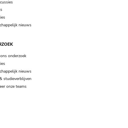
scussies
ts
ies
happelijk nieuws
RZOEK
 ons onderzoek
ies
happelijk nieuws
& studieverblijven
eer onze teams