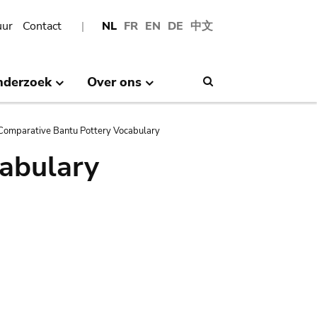
uur
Contact
NL
FR
EN
DE
中文
nderzoek
Over ons
Search
Comparative Bantu Pottery Vocabulary
abulary