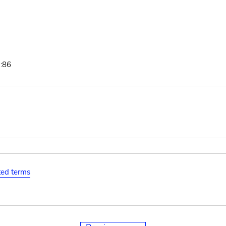
:86
ated terms