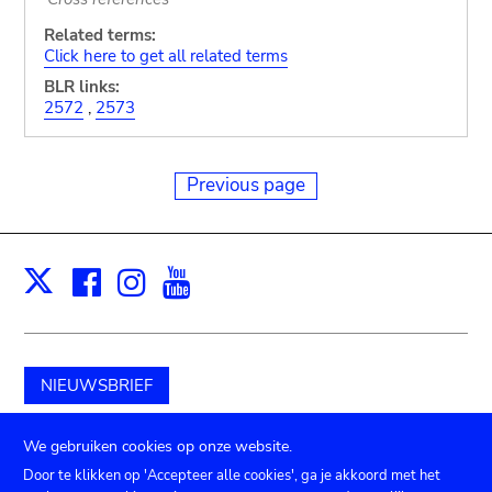
Related terms:
Click here to get all related terms
BLR links:
2572
,
2573
Previous page
Facebook
Instagram
Youtube
Print
X
NIEUWSBRIEF
Schenk aan het museum
We gebruiken cookies op onze website.
Door te klikken op 'Accepteer alle cookies', ga je akkoord met het