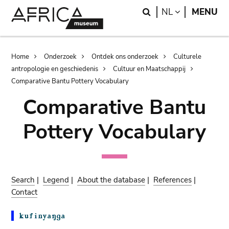
Skip
Skip
Search
LANGUAGE
NL
MENU
to
to
main
search
content
Breadcrumb
Home
Onderzoek
Ontdek ons onderzoek
Culturele
antropologie en geschiedenis
Cultuur en Maatschappij
Comparative Bantu Pottery Vocabulary
Comparative Bantu
Pottery Vocabulary
Search
|
Legend
|
About the database
|
References
|
Contact