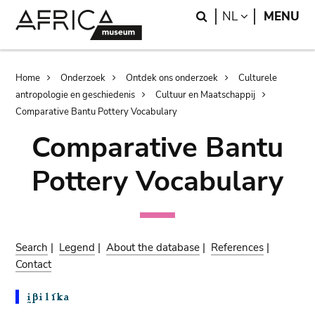
Skip
Skip
Search
LANGUAGE
NL
MENU
to
to
main
search
content
Breadcrumb
Home
Onderzoek
Ontdek ons onderzoek
Culturele
antropologie en geschiedenis
Cultuur en Maatschappij
Comparative Bantu Pottery Vocabulary
Comparative Bantu
Pottery Vocabulary
Search
|
Legend
|
About the database
|
References
|
Contact