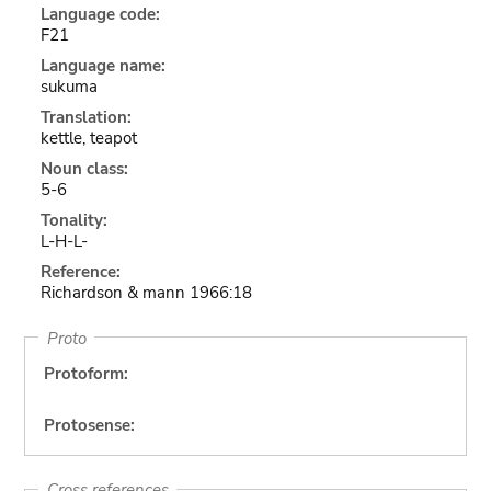
Language code:
F21
Language name:
sukuma
Translation:
kettle, teapot
Noun class:
5-6
Tonality:
L-H-L-
Reference:
Richardson & mann 1966:18
Proto
Protoform:
Protosense:
Cross references