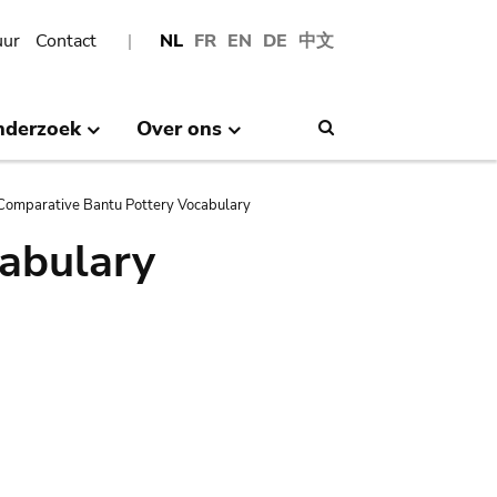
uur
Contact
NL
FR
EN
DE
中文
nderzoek
Over ons
Search
Comparative Bantu Pottery Vocabulary
abulary