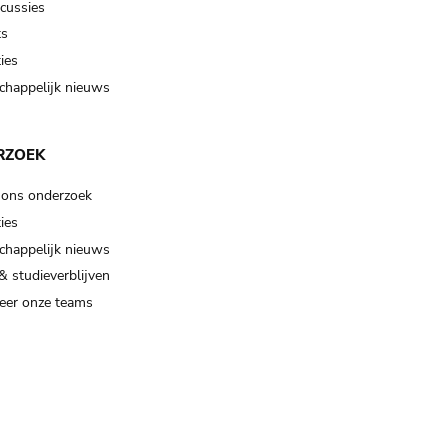
scussies
ts
ies
happelijk nieuws
RZOEK
 ons onderzoek
ies
happelijk nieuws
& studieverblijven
eer onze teams