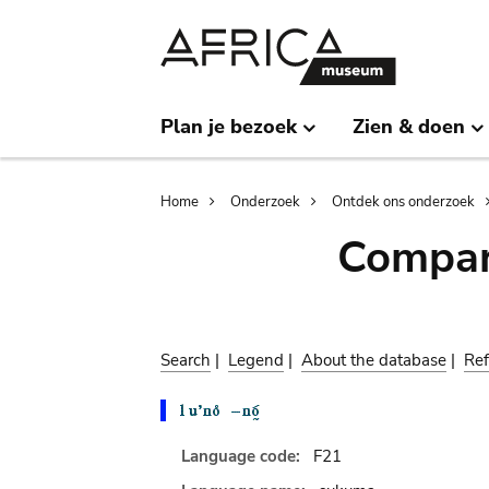
Skip
Skip
to
to
main
search
content
Plan je bezoek
Zien & doen
Breadcrumb
Home
Onderzoek
Ontdek ons onderzoek
Compar
Search
|
Legend
|
About the database
|
Ref
Language code:
F21