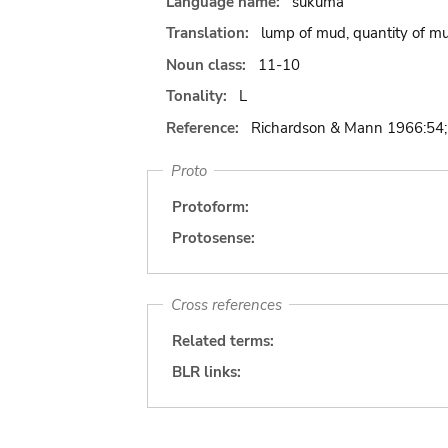
Language name:
sukuma
Translation:
lump of mud, quantity of mu
Noun class:
11-10
Tonality:
L
Reference:
Richardson & Mann 1966:54;
Proto
Protoform:
Protosense:
Cross references
Related terms:
BLR links: