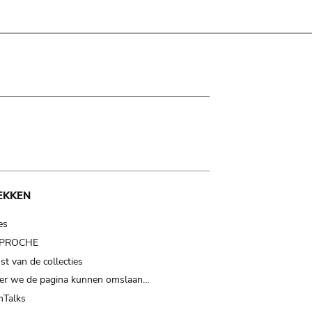
EKKEN
es
t PROCHE
t van de collecties
er we de pagina kunnen omslaan…
Talks