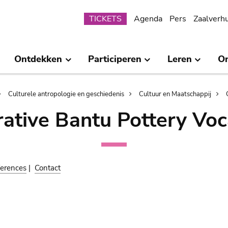
Submenu
TICKETS
Agenda
Pers
Zaalverh
Ontdekken
Participeren
Leren
O
Culturele antropologie en geschiedenis
Cultuur en Maatschappij
ative Bantu Pottery Voc
erences
|
Contact