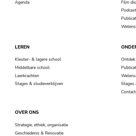
Agenda
Film di
Podcas
Publicat
Wetensc
LEREN
ONDE
Kleuter- & lagere school
Ontdek
Middelbare school
Publicat
Leerkrachten
Wetensc
Stages & studieverblijven
Stages 
Contact
OVER ONS
Strategie, ethiek, organisatie
Geschiedenis & Renovatie