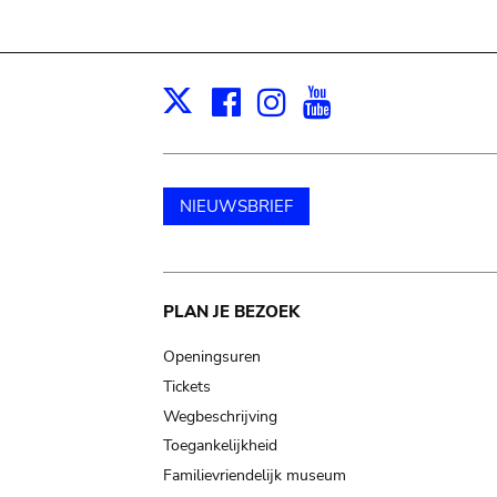
Facebook
Instagram
Youtube
Print
X
NIEUWSBRIEF
Main
PLAN JE BEZOEK
navigation
Openingsuren
Tickets
Wegbeschrijving
Toegankelijkheid
Familievriendelijk museum