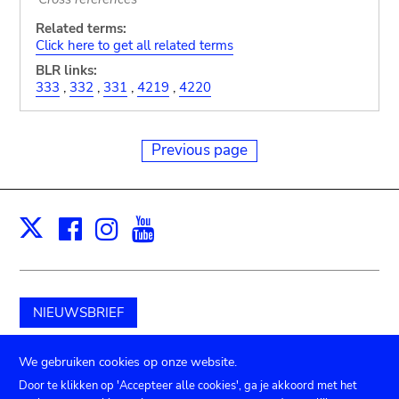
Related terms:
Click here to get all related terms
BLR links:
333
,
332
,
331
,
4219
,
4220
Previous page
Facebook
Instagram
Youtube
Print
X
NIEUWSBRIEF
Schenk aan het museum
We gebruiken cookies op onze website.
Door te klikken op 'Accepteer alle cookies', ga je akkoord met het