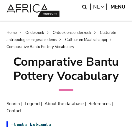
Skip
Skip
Search
LANGUAGE
NL
MENU
to
to
main
search
content
Breadcrumb
Home
Onderzoek
Ontdek ons onderzoek
Culturele
antropologie en geschiedenis
Cultuur en Maatschappij
Comparative Bantu Pottery Vocabulary
Comparative Bantu
Pottery Vocabulary
Search
|
Legend
|
About the database
|
References
|
Contact