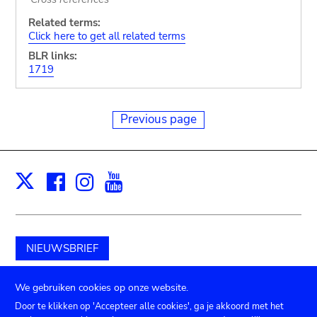
Related terms:
Click here to get all related terms
BLR links:
1719
Previous page
Facebook
Instagram
Youtube
Print
X
NIEUWSBRIEF
Schenk aan het museum
We gebruiken cookies op onze website.
Door te klikken op 'Accepteer alle cookies', ga je akkoord met het