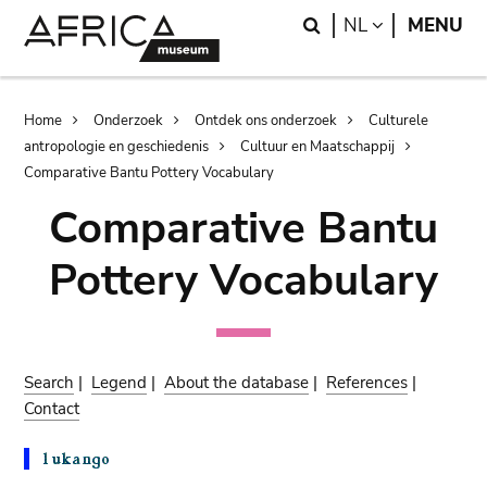
Skip
Skip
Search
LANGUAGE
NL
MENU
to
to
main
search
content
Breadcrumb
Home
Onderzoek
Ontdek ons onderzoek
Culturele
antropologie en geschiedenis
Cultuur en Maatschappij
Comparative Bantu Pottery Vocabulary
Comparative Bantu
Pottery Vocabulary
Search
|
Legend
|
About the database
|
References
|
Contact