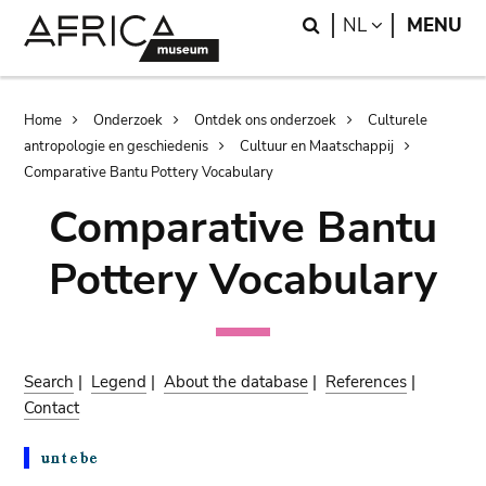
Skip
Skip
Search
LANGUAGE
NL
MENU
to
to
main
search
content
Breadcrumb
Home
Onderzoek
Ontdek ons onderzoek
Culturele
antropologie en geschiedenis
Cultuur en Maatschappij
Comparative Bantu Pottery Vocabulary
Comparative Bantu
Pottery Vocabulary
Search
|
Legend
|
About the database
|
References
|
Contact