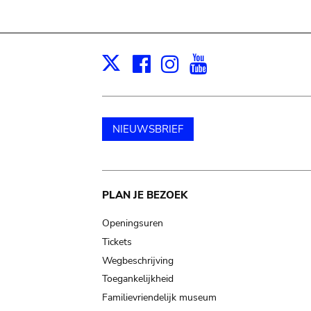
Facebook
Instagram
Youtube
Print
X
NIEUWSBRIEF
Main
PLAN JE BEZOEK
navigation
Openingsuren
Tickets
Wegbeschrijving
Toegankelijkheid
Familievriendelijk museum