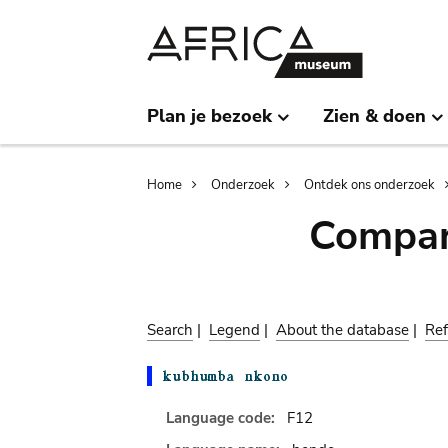
Skip
Skip
to
to
main
search
content
Plan je bezoek
Zien & doen
Breadcrumb
Home
Onderzoek
Ontdek ons onderzoek
Compar
Search
|
Legend
|
About the database
|
Ref
Language code:
F12