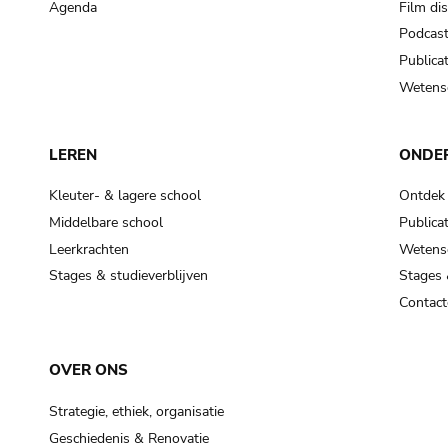
Agenda
Film di
Podcas
Publicat
Wetensc
LEREN
ONDE
Kleuter- & lagere school
Ontdek
Middelbare school
Publicat
Leerkrachten
Wetensc
Stages & studieverblijven
Stages 
Contact
OVER ONS
Strategie, ethiek, organisatie
Geschiedenis & Renovatie