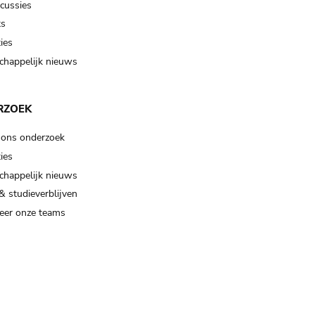
scussies
ts
ies
happelijk nieuws
RZOEK
 ons onderzoek
ies
happelijk nieuws
& studieverblijven
eer onze teams