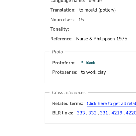
Language name:
bende
Translation:
to mould (pottery)
Noun class:
15
Tonality:
Reference:
Nurse & Philippson 1975
Proto
Protoform:
Protosense:
to work clay
Cross references
Related terms:
Click here to get all rel
BLR links:
333
,
332
,
331
,
4219
,
422