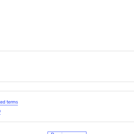
ated terms
0