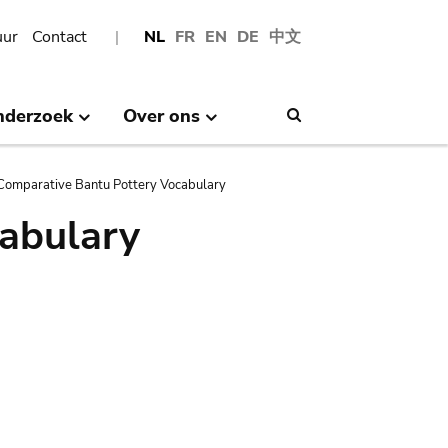
uur
Contact
NL
FR
EN
DE
中文
nderzoek
Over ons
Search
Comparative Bantu Pottery Vocabulary
abulary