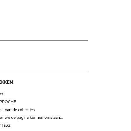
EKKEN
es
t PROCHE
t van de collecties
er we de pagina kunnen omslaan…
Talks