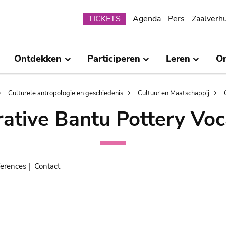
Submenu
TICKETS
Agenda
Pers
Zaalverh
Ontdekken
Participeren
Leren
O
Culturele antropologie en geschiedenis
Cultuur en Maatschappij
ative Bantu Pottery Voc
erences
|
Contact