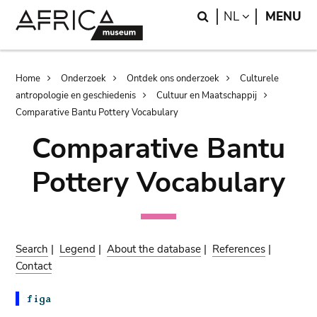
Skip
Skip
Search
LANGUAGE
NL
MENU
to
to
main
search
content
Breadcrumb
Home
Onderzoek
Ontdek ons onderzoek
Culturele
antropologie en geschiedenis
Cultuur en Maatschappij
Comparative Bantu Pottery Vocabulary
Comparative Bantu
Pottery Vocabulary
Search
|
Legend
|
About the database
|
References
|
Contact