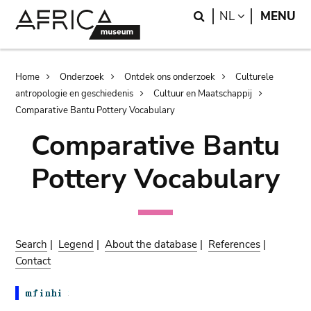
Skip
Skip
Search
LANGUAGE
NL
MENU
to
to
main
search
content
Breadcrumb
Home
Onderzoek
Ontdek ons onderzoek
Culturele
antropologie en geschiedenis
Cultuur en Maatschappij
Comparative Bantu Pottery Vocabulary
Comparative Bantu
Pottery Vocabulary
Search
|
Legend
|
About the database
|
References
|
Contact