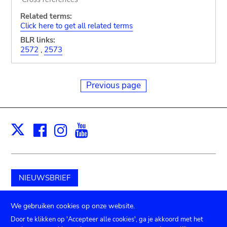
Related terms:
Click here to get all related terms
BLR links:
2572
,
2573
Previous page
Facebook
Instagram
Youtube
Print
X
NIEUWSBRIEF
Schenk aan het museum
We gebruiken cookies op onze website.
Door te klikken op 'Accepteer alle cookies', ga je akkoord met het