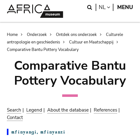
Skip
Skip
Search
LANGUAGE
NL
MENU
to
to
main
search
content
Breadcrumb
Home
Onderzoek
Ontdek ons onderzoek
Culturele
antropologie en geschiedenis
Cultuur en Maatschappij
Comparative Bantu Pottery Vocabulary
Comparative Bantu
Pottery Vocabulary
Search
|
Legend
|
About the database
|
References
|
Contact