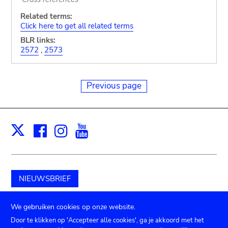
Related terms:
Click here to get all related terms
BLR links:
2572
,
2573
Previous page
Facebook
Instagram
Youtube
Print
X
NIEUWSBRIEF
Schenk aan het museum
We gebruiken cookies op onze website.
Door te klikken op 'Accepteer alle cookies', ga je akkoord met het