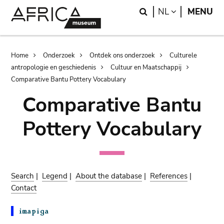
Skip
Skip
Search
LANGUAGE
NL
MENU
to
to
main
search
content
Breadcrumb
Home
Onderzoek
Ontdek ons onderzoek
Culturele
antropologie en geschiedenis
Cultuur en Maatschappij
Comparative Bantu Pottery Vocabulary
Comparative Bantu
Pottery Vocabulary
Search
|
Legend
|
About the database
|
References
|
Contact