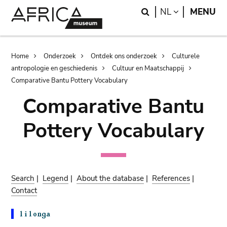
Skip
Skip
Search
LANGUAGE
NL
MENU
to
to
main
search
content
Breadcrumb
Home
Onderzoek
Ontdek ons onderzoek
Culturele
antropologie en geschiedenis
Cultuur en Maatschappij
Comparative Bantu Pottery Vocabulary
Comparative Bantu
Pottery Vocabulary
Search
|
Legend
|
About the database
|
References
|
Contact