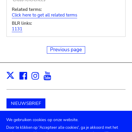
Related terms:
Click here to get all related terms
BLR links:
1131
Previous page
Facebook
Instagram
Youtube
Print
X
NIEUWSBRIEF
Schenk aan het museum
We gebruiken cookies op onze website.
Door te klikken op 'Accepteer alle cookies', ga je akkoord met het