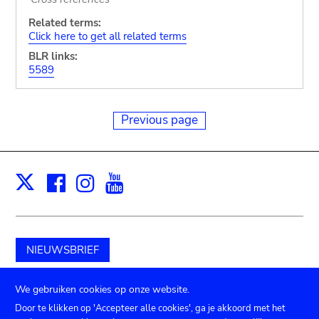
Related terms:
Click here to get all related terms
BLR links:
5589
Previous page
Facebook
Instagram
Youtube
Print
X
NIEUWSBRIEF
Schenk aan het museum
We gebruiken cookies op onze website.
Door te klikken op 'Accepteer alle cookies', ga je akkoord met het