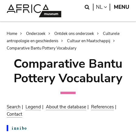
Skip
Skip
Search
LANGUAGE
NL
MENU
to
to
main
search
content
Breadcrumb
Home
Onderzoek
Ontdek ons onderzoek
Culturele
antropologie en geschiedenis
Cultuur en Maatschappij
Comparative Bantu Pottery Vocabulary
Comparative Bantu
Pottery Vocabulary
Search
|
Legend
|
About the database
|
References
|
Contact