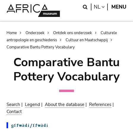
Skip
Skip
Search
LANGUAGE
NL
MENU
to
to
main
search
content
Breadcrumb
Home
Onderzoek
Ontdek ons onderzoek
Culturele
antropologie en geschiedenis
Cultuur en Maatschappij
Comparative Bantu Pottery Vocabulary
Comparative Bantu
Pottery Vocabulary
Search
|
Legend
|
About the database
|
References
|
Contact