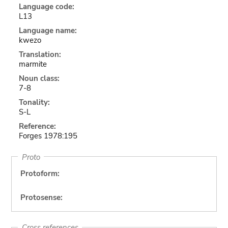
Language code:
L13
Language name:
kwezo
Translation:
marmite
Noun class:
7-8
Tonality:
S-L
Reference:
Forges 1978:195
Proto
Protoform:
Protosense:
Cross references