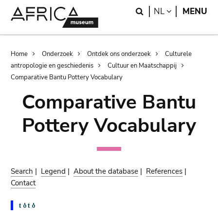
Skip
Skip
Search
LANGUAGE
NL
MENU
to
to
main
search
content
Breadcrumb
Home
Onderzoek
Ontdek ons onderzoek
Culturele
antropologie en geschiedenis
Cultuur en Maatschappij
Comparative Bantu Pottery Vocabulary
Comparative Bantu
Pottery Vocabulary
Search
|
Legend
|
About the database
|
References
|
Contact