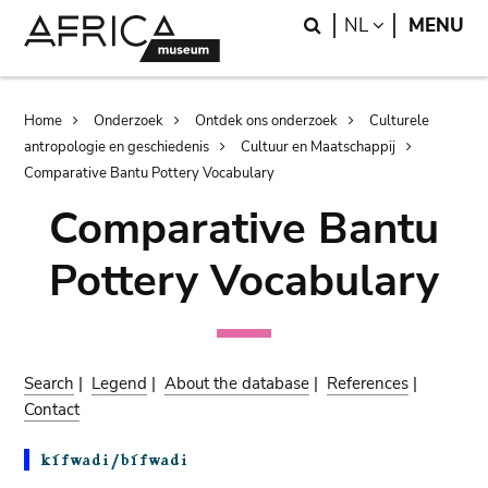
Skip
Skip
Search
LANGUAGE
NL
MENU
to
to
main
search
content
Breadcrumb
Home
Onderzoek
Ontdek ons onderzoek
Culturele
antropologie en geschiedenis
Cultuur en Maatschappij
Comparative Bantu Pottery Vocabulary
Comparative Bantu
Pottery Vocabulary
Search
|
Legend
|
About the database
|
References
|
Contact