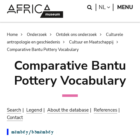
Skip
Skip
Search
LANGUAGE
NL
MENU
to
to
main
search
content
Breadcrumb
Home
Onderzoek
Ontdek ons onderzoek
Culturele
antropologie en geschiedenis
Cultuur en Maatschappij
Comparative Bantu Pottery Vocabulary
Comparative Bantu
Pottery Vocabulary
Search
|
Legend
|
About the database
|
References
|
Contact