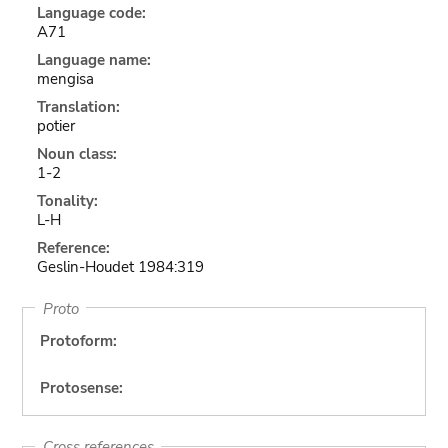
Language code:
A71
Language name:
mengisa
Translation:
potier
Noun class:
1-2
Tonality:
L-H
Reference:
Geslin-Houdet 1984:319
Proto
Protoform:
Protosense:
Cross references