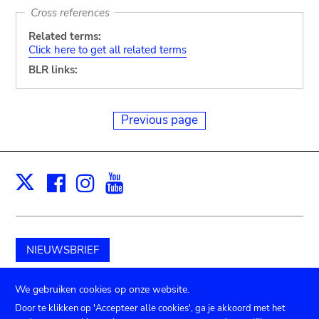
Cross references
Related terms:
Click here to get all related terms
BLR links:
Previous page
Facebook
Instagram
Youtube
Print
X
NIEUWSBRIEF
Schenk aan het museum
We gebruiken cookies op onze website.
Door te klikken op 'Accepteer alle cookies', ga je akkoord met het