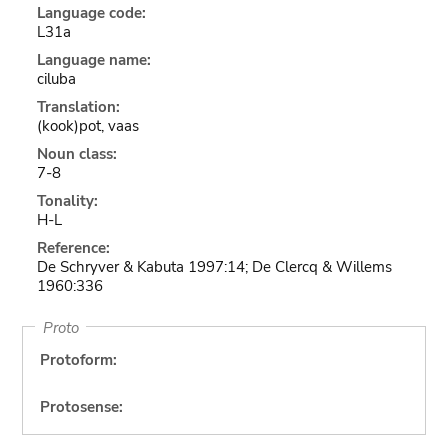
Language code:
L31a
Language name:
ciluba
Translation:
(kook)pot, vaas
Noun class:
7-8
Tonality:
H-L
Reference:
De Schryver & Kabuta 1997:14; De Clercq & Willems
1960:336
Proto
Protoform:
Protosense: