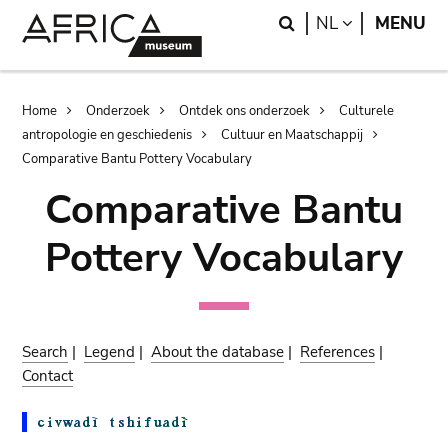
Skip
Skip
Search
LANGUAGE
NL
MENU
to
to
main
search
content
Breadcrumb
Home
Onderzoek
Ontdek ons onderzoek
Culturele
antropologie en geschiedenis
Cultuur en Maatschappij
Comparative Bantu Pottery Vocabulary
Comparative Bantu
Pottery Vocabulary
Search
|
Legend
|
About the database
|
References
|
Contact