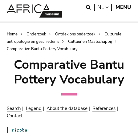
Skip
Skip
Search
LANGUAGE
NL
MENU
to
to
main
search
content
Breadcrumb
Home
Onderzoek
Ontdek ons onderzoek
Culturele
antropologie en geschiedenis
Cultuur en Maatschappij
Comparative Bantu Pottery Vocabulary
Comparative Bantu
Pottery Vocabulary
Search
|
Legend
|
About the database
|
References
|
Contact