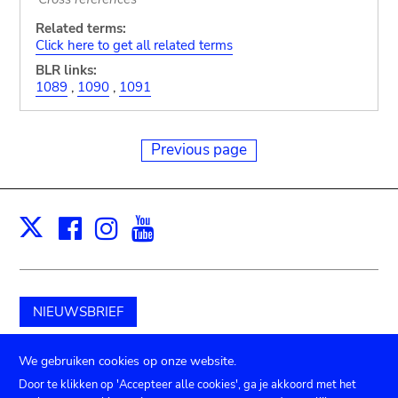
Related terms:
Click here to get all related terms
BLR links:
1089
,
1090
,
1091
Previous page
Facebook
Instagram
Youtube
Print
X
NIEUWSBRIEF
Schenk aan het museum
We gebruiken cookies op onze website.
Door te klikken op 'Accepteer alle cookies', ga je akkoord met het