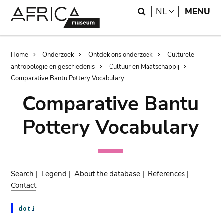
Skip
Skip
Search
LANGUAGE
NL
MENU
to
to
main
search
content
Breadcrumb
Home
Onderzoek
Ontdek ons onderzoek
Culturele
antropologie en geschiedenis
Cultuur en Maatschappij
Comparative Bantu Pottery Vocabulary
Comparative Bantu
Pottery Vocabulary
Search
|
Legend
|
About the database
|
References
|
Contact