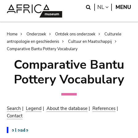
Skip
Skip
Search
LANGUAGE
NL
MENU
to
to
main
search
content
Breadcrumb
Home
Onderzoek
Ontdek ons onderzoek
Culturele
antropologie en geschiedenis
Cultuur en Maatschappij
Comparative Bantu Pottery Vocabulary
Comparative Bantu
Pottery Vocabulary
Search
|
Legend
|
About the database
|
References
|
Contact