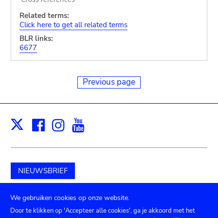
Related terms:
Click here to get all related terms
BLR links:
6677
Previous page
Facebook
Instagram
Youtube
Print
X
NIEUWSBRIEF
Schenk aan het museum
We gebruiken cookies op onze website.
Door te klikken op 'Accepteer alle cookies', ga je akkoord met het