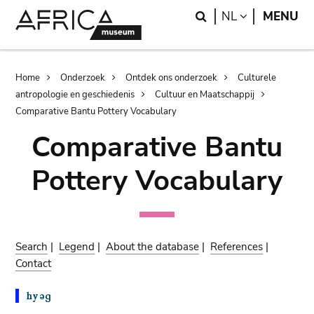
Skip
Skip
Search
LANGUAGE
NL
MENU
to
to
main
search
content
Breadcrumb
Home
Onderzoek
Ontdek ons onderzoek
Culturele
antropologie en geschiedenis
Cultuur en Maatschappij
Comparative Bantu Pottery Vocabulary
Comparative Bantu
Pottery Vocabulary
Search
|
Legend
|
About the database
|
References
|
Contact