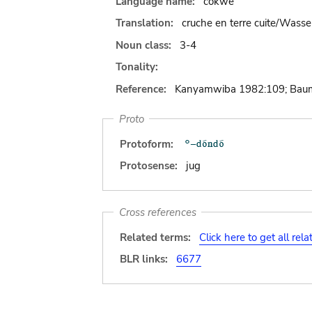
Language name:
cokwe
Translation:
cruche en terre cuite/Wasse
Noun class:
3-4
Tonality:
Reference:
Kanyamwiba 1982:109; Baum
Proto
Protoform:
Protosense:
jug
Cross references
Related terms:
Click here to get all rel
BLR links:
6677