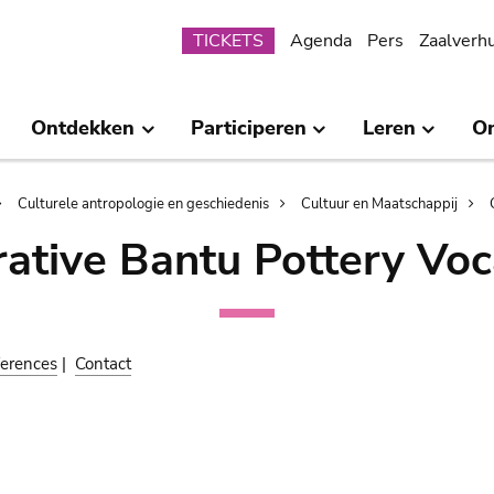
Submenu
TICKETS
Agenda
Pers
Zaalverh
Ontdekken
Participeren
Leren
O
Culturele antropologie en geschiedenis
Cultuur en Maatschappij
ative Bantu Pottery Voc
erences
|
Contact