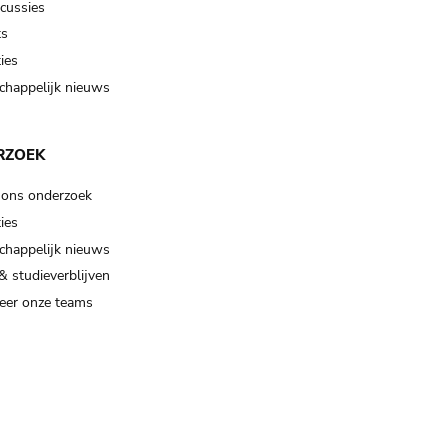
scussies
ts
ies
happelijk nieuws
RZOEK
 ons onderzoek
ies
happelijk nieuws
& studieverblijven
eer onze teams