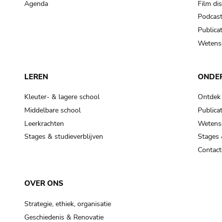
Agenda
Film di
Podcas
Publicat
Wetensc
LEREN
ONDE
Kleuter- & lagere school
Ontdek
Middelbare school
Publicat
Leerkrachten
Wetensc
Stages & studieverblijven
Stages 
Contact
OVER ONS
Strategie, ethiek, organisatie
Geschiedenis & Renovatie