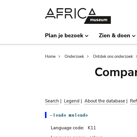
Skip
Skip
to
to
main
search
content
Plan je bezoek
Zien & doen
Breadcrumb
Home
Onderzoek
Ontdek ons onderzoek
Compar
Search
|
Legend
|
About the database
|
Ref
Language code:
K11