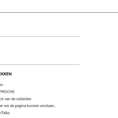
EKKEN
es
t PROCHE
t van de collecties
er we de pagina kunnen omslaan…
Talks