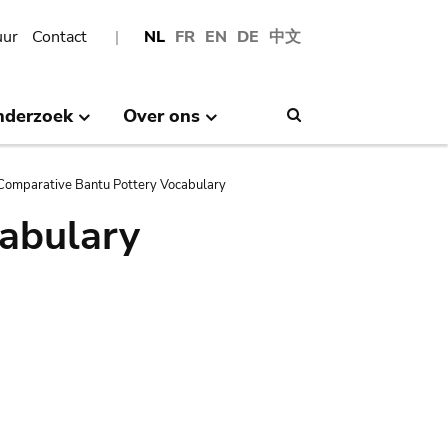
uur
Contact
NL
FR
EN
DE
中文
nderzoek
Over ons
Search
Comparative Bantu Pottery Vocabulary
abulary