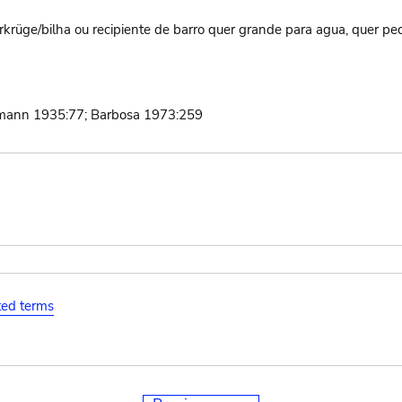
rkrüge/bilha ou recipiente de barro quer grande para agua, quer p
ann 1935:77; Barbosa 1973:259
ated terms