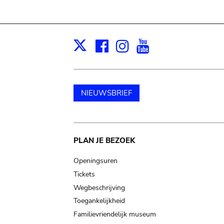
Facebook
Instagram
Youtube
Print
X
NIEUWSBRIEF
Main
PLAN JE BEZOEK
navigation
Openingsuren
Tickets
Wegbeschrijving
Toegankelijkheid
Familievriendelijk museum