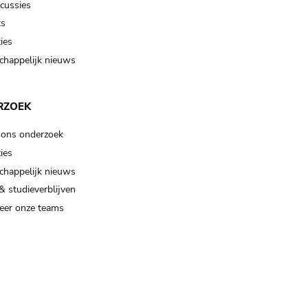
scussies
ts
ies
happelijk nieuws
RZOEK
 ons onderzoek
ies
happelijk nieuws
& studieverblijven
eer onze teams