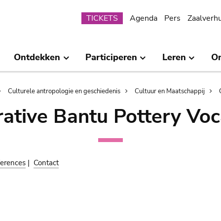
Submenu
TICKETS
Agenda
Pers
Zaalverh
Ontdekken
Participeren
Leren
O
Culturele antropologie en geschiedenis
Cultuur en Maatschappij
ative Bantu Pottery Voc
erences
|
Contact