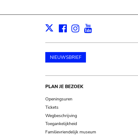
Facebook
Instagram
Youtube
Print
X
NIEUWSBRIEF
Main
PLAN JE BEZOEK
navigation
Openingsuren
Tickets
Wegbeschrijving
Toegankelijkheid
Familievriendelijk museum