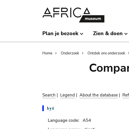
Skip
Skip
to
to
main
search
content
Plan je bezoek
Zien & doen
Breadcrumb
Home
Onderzoek
Ontdek ons onderzoek
Compar
Search
|
Legend
|
About the database
|
Ref
Language code:
A54