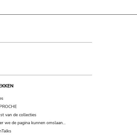
EKKEN
es
t PROCHE
t van de collecties
er we de pagina kunnen omslaan…
Talks