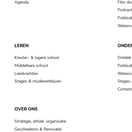
Agenda
Film di
Podcas
Publicat
Wetensc
LEREN
ONDE
Kleuter- & lagere school
Ontdek
Middelbare school
Publicat
Leerkrachten
Wetensc
Stages & studieverblijven
Stages 
Contact
OVER ONS
Strategie, ethiek, organisatie
Geschiedenis & Renovatie