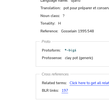
Language name:
djanti
Translation:
pot pour préparer et conserv
Noun class:
?
Tonality:
H
Reference:
Gosselain 1995:548
Proto
Protoform:
Protosense:
clay pot (generic)
Cross references
Related terms:
Click here to get all rel
BLR links:
197