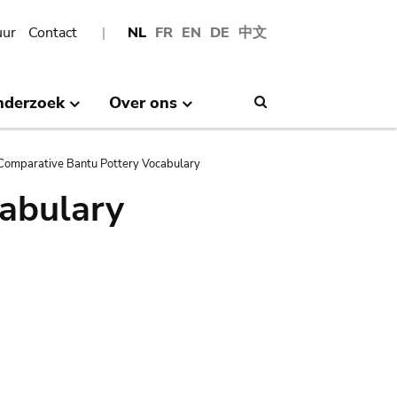
uur
Contact
NL
FR
EN
DE
中文
nderzoek
Over ons
Search
Comparative Bantu Pottery Vocabulary
abulary