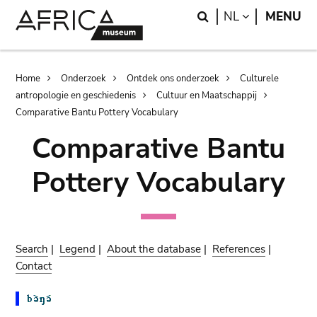
Skip
Skip
Search
LANGUAGE
NL
MENU
to
to
main
search
content
Breadcrumb
Home
Onderzoek
Ontdek ons onderzoek
Culturele
antropologie en geschiedenis
Cultuur en Maatschappij
Comparative Bantu Pottery Vocabulary
Comparative Bantu
Pottery Vocabulary
Search
|
Legend
|
About the database
|
References
|
Contact