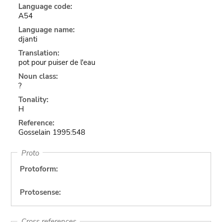
Language code:
A54
Language name:
djanti
Translation:
pot pour puiser de l'eau
Noun class:
?
Tonality:
H
Reference:
Gosselain 1995:548
Proto
Protoform:
Protosense:
Cross references