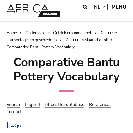
Skip
Skip
Search
LANGUAGE
NL
MENU
to
to
main
search
content
Breadcrumb
Home
Onderzoek
Ontdek ons onderzoek
Culturele
antropologie en geschiedenis
Cultuur en Maatschappij
Comparative Bantu Pottery Vocabulary
Comparative Bantu
Pottery Vocabulary
Search
|
Legend
|
About the database
|
References
|
Contact