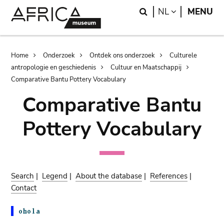
Skip
Skip
Search
LANGUAGE
NL
MENU
to
to
main
search
content
Breadcrumb
Home
Onderzoek
Ontdek ons onderzoek
Culturele
antropologie en geschiedenis
Cultuur en Maatschappij
Comparative Bantu Pottery Vocabulary
Comparative Bantu
Pottery Vocabulary
Search
|
Legend
|
About the database
|
References
|
Contact