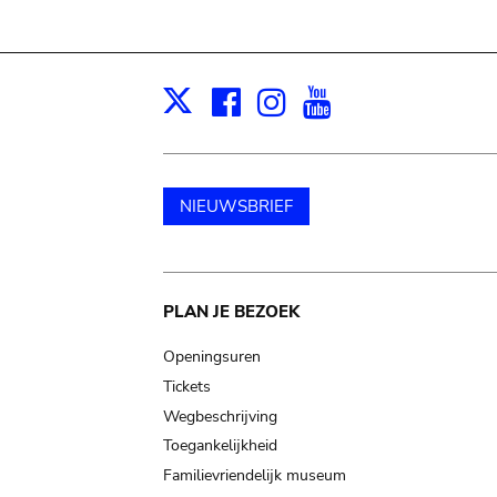
Facebook
Instagram
Youtube
Print
X
NIEUWSBRIEF
Main
PLAN JE BEZOEK
navigation
Openingsuren
Tickets
Wegbeschrijving
Toegankelijkheid
Familievriendelijk museum