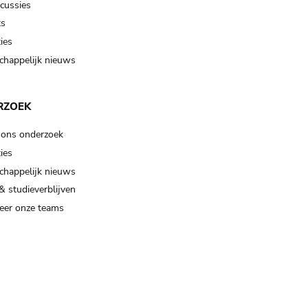
scussies
ts
ies
happelijk nieuws
RZOEK
 ons onderzoek
ies
happelijk nieuws
& studieverblijven
eer onze teams