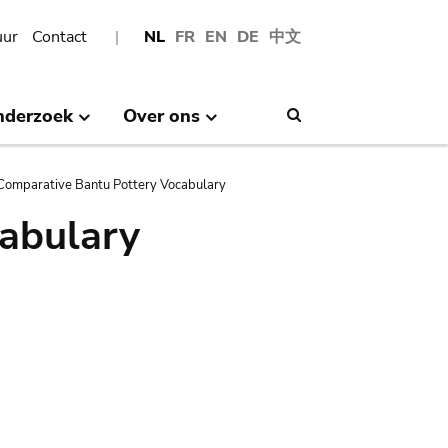
uur
Contact
NL
FR
EN
DE
中文
nderzoek
Over ons
Search
Comparative Bantu Pottery Vocabulary
abulary