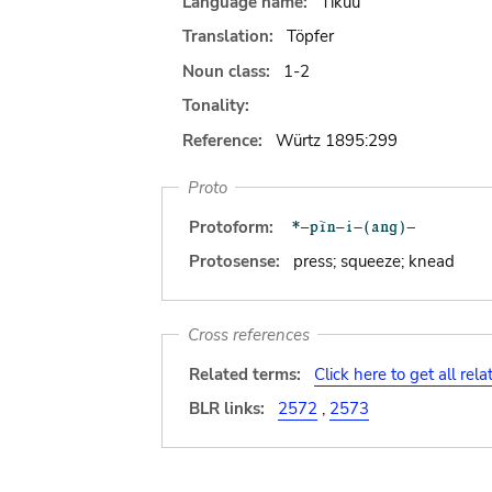
Language name:
Tikuu
Translation:
Töpfer
Noun class:
1-2
Tonality:
Reference:
Würtz 1895:299
Proto
Protoform:
Protosense:
press; squeeze; knead
Cross references
Related terms:
Click here to get all rel
BLR links:
2572
,
2573