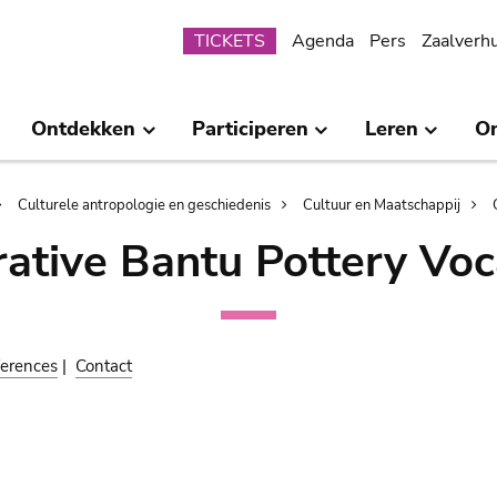
Submenu
TICKETS
Agenda
Pers
Zaalverh
Ontdekken
Participeren
Leren
O
Culturele antropologie en geschiedenis
Cultuur en Maatschappij
ative Bantu Pottery Voc
erences
|
Contact