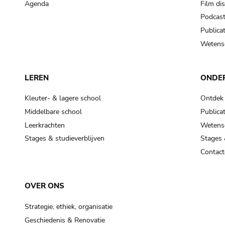
Agenda
Film di
Podcas
Publicat
Wetensc
LEREN
ONDE
Kleuter- & lagere school
Ontdek
Middelbare school
Publicat
Leerkrachten
Wetensc
Stages & studieverblijven
Stages 
Contact
OVER ONS
Strategie, ethiek, organisatie
Geschiedenis & Renovatie