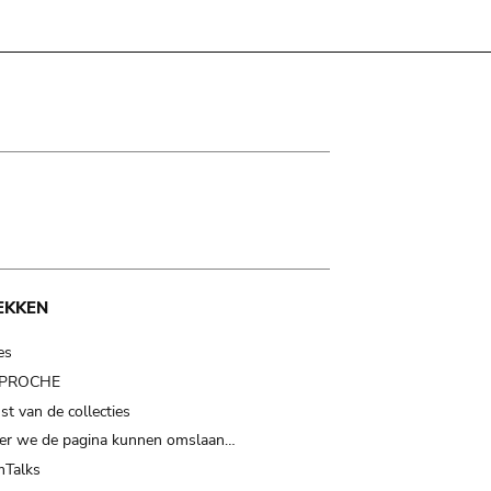
EKKEN
es
t PROCHE
t van de collecties
er we de pagina kunnen omslaan…
Talks