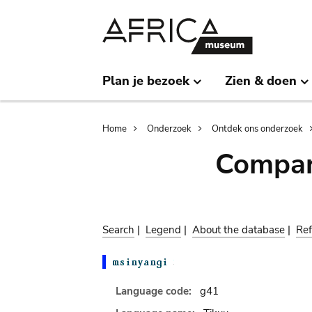
Skip
Skip
to
to
main
search
content
Plan je bezoek
Zien & doen
Breadcrumb
Home
Onderzoek
Ontdek ons onderzoek
Compar
Search
|
Legend
|
About the database
|
Ref
Language code:
g41