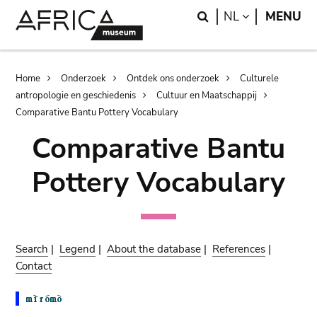
Skip
Skip
Search
LANGUAGE
NL
MENU
to
to
main
search
content
Breadcrumb
Home
Onderzoek
Ontdek ons onderzoek
Culturele
antropologie en geschiedenis
Cultuur en Maatschappij
Comparative Bantu Pottery Vocabulary
Comparative Bantu
Pottery Vocabulary
Search
|
Legend
|
About the database
|
References
|
Contact