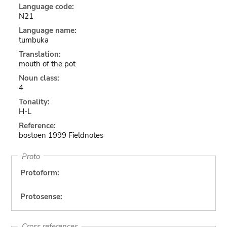
Language code:
N21
Language name:
tumbuka
Translation:
mouth of the pot
Noun class:
4
Tonality:
H-L
Reference:
bostoen 1999 Fieldnotes
Proto
Protoform:
Protosense:
Cross references