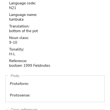
Language code:
N21
Language name:
tumbuka
Translation:
bottom of the pot
Noun class:
9-10
Tonality:
H-L
Reference:
bostoen 1999 Fieldnotes
Proto
Protoform:
Protosense:
Cross references