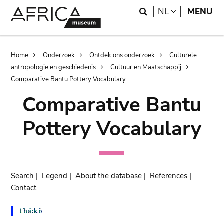
Skip
Skip
Search
LANGUAGE
NL
MENU
to
to
main
search
content
Breadcrumb
Home
Onderzoek
Ontdek ons onderzoek
Culturele
antropologie en geschiedenis
Cultuur en Maatschappij
Comparative Bantu Pottery Vocabulary
Comparative Bantu
Pottery Vocabulary
Search
|
Legend
|
About the database
|
References
|
Contact