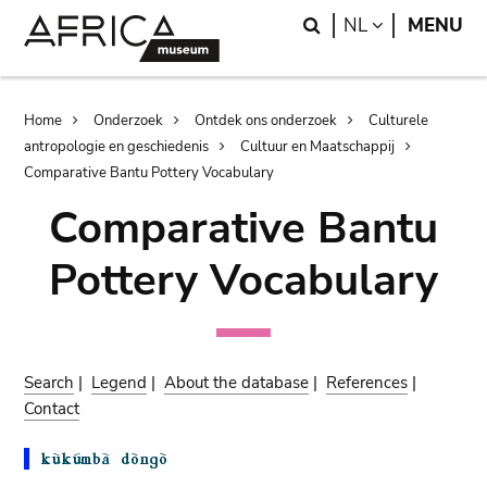
Skip
Skip
Search
LANGUAGE
NL
MENU
to
to
main
search
content
Breadcrumb
Home
Onderzoek
Ontdek ons onderzoek
Culturele
antropologie en geschiedenis
Cultuur en Maatschappij
Comparative Bantu Pottery Vocabulary
Comparative Bantu
Pottery Vocabulary
Search
|
Legend
|
About the database
|
References
|
Contact