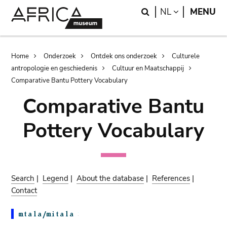
Skip
Skip
Search
LANGUAGE
NL
MENU
to
to
main
search
content
Breadcrumb
Home
Onderzoek
Ontdek ons onderzoek
Culturele
antropologie en geschiedenis
Cultuur en Maatschappij
Comparative Bantu Pottery Vocabulary
Comparative Bantu
Pottery Vocabulary
Search
|
Legend
|
About the database
|
References
|
Contact