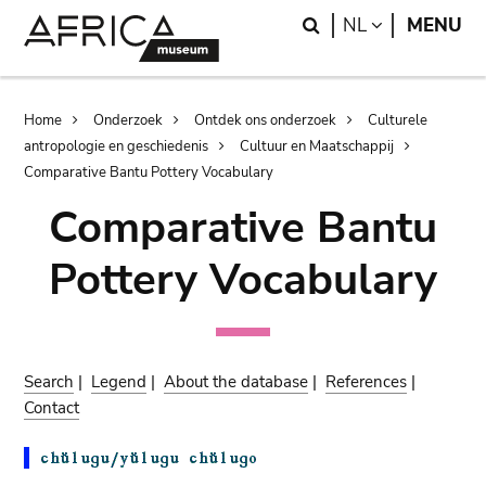
Skip
Skip
Search
LANGUAGE
NL
MENU
to
to
main
search
content
Breadcrumb
Home
Onderzoek
Ontdek ons onderzoek
Culturele
antropologie en geschiedenis
Cultuur en Maatschappij
Comparative Bantu Pottery Vocabulary
Comparative Bantu
Pottery Vocabulary
Search
|
Legend
|
About the database
|
References
|
Contact