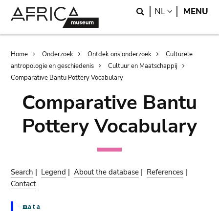
Skip
Skip
Search
LANGUAGE
NL
MENU
to
to
main
search
content
Breadcrumb
Home
Onderzoek
Ontdek ons onderzoek
Culturele
antropologie en geschiedenis
Cultuur en Maatschappij
Comparative Bantu Pottery Vocabulary
Comparative Bantu
Pottery Vocabulary
Search
|
Legend
|
About the database
|
References
|
Contact