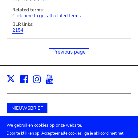
Related terms:
Click here to get all related terms
BLR links:
2154
Previous page
Facebook
Instagram
Youtube
Print
X
NIEUWSBRIEF
Schenk aan het museum
We gebruiken cookies op onze website.
Door te klikken op 'Accepteer alle cookies', ga je akkoord met het