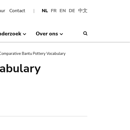
uur
Contact
NL
FR
EN
DE
中文
nderzoek
Over ons
Search
Comparative Bantu Pottery Vocabulary
abulary