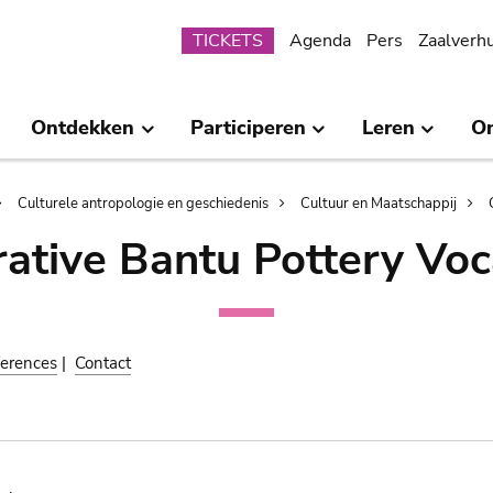
Submenu
TICKETS
Agenda
Pers
Zaalverh
Ontdekken
Participeren
Leren
O
Culturele antropologie en geschiedenis
Cultuur en Maatschappij
ative Bantu Pottery Voc
erences
|
Contact