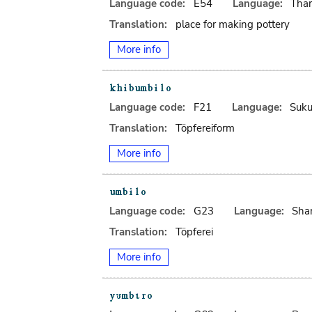
Language code:
E54
Language:
Tha
Translation:
place for making pottery
More info
Language code:
F21
Language:
Suk
Translation:
Töpfereiform
More info
Language code:
G23
Language:
Sha
Translation:
Töpferei
More info