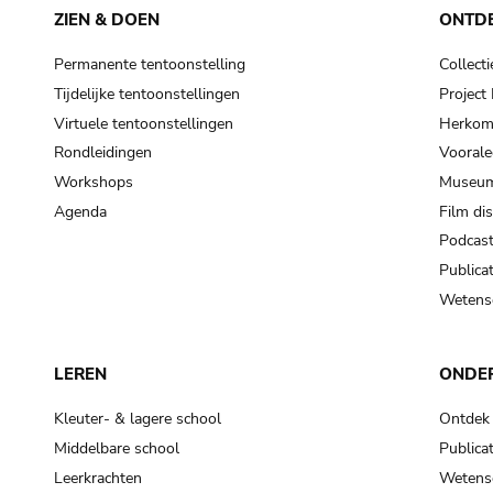
ZIEN & DOEN
ONTD
Permanente tentoonstelling
Collecti
Tijdelijke tentoonstellingen
Projec
Virtuele tentoonstellingen
Herkoms
Rondleidingen
Voorale
Workshops
Museum
Agenda
Film di
Podcas
Publicat
Wetensc
LEREN
ONDE
Kleuter- & lagere school
Ontdek
Middelbare school
Publicat
Leerkrachten
Wetensc