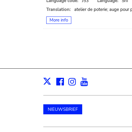
Language code:
J53
Language:
Shi
Translation:
atelier de poterie; auge pour pé
More info
Facebook
Instagram
Youtube
Print
X
NIEUWSBRIEF