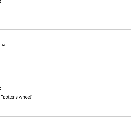
a
uma
o
 "potter's wheel"