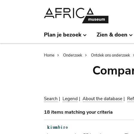
Skip
Skip
to
to
main
search
content
Plan je bezoek
Zien & doen
Breadcrumb
Home
Onderzoek
Ontdek ons onderzoek
Compar
Search
|
Legend
|
About the database
|
Ref
18 items matching your criteria