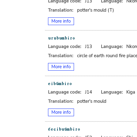
Language code:
J13
Language:
Nkor
Translation:
potter's mould (T)
More info
Language code:
J13
Language:
Nkor
Translation:
circle of earth round fire plac
More info
Language code:
J14
Language:
Kiga
Translation:
potter's mould
More info