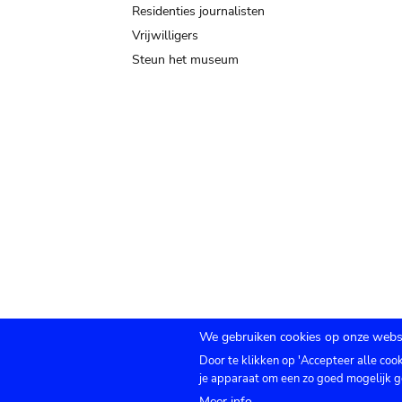
Residenties journalisten
Vrijwilligers
Steun het museum
We gebruiken cookies op onze websi
Door te klikken op 'Accepteer alle coo
Submenu
TICKETS
Agenda
Pers
Zaalverhuur
C
je apparaat om een zo goed mogelijk g
Meer info