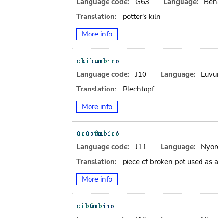
Language code:
G63
Language:
Ben
Translation:
potter's kiln
More info
Language code:
J10
Language:
Luv
Translation:
Blechtopf
More info
Language code:
J11
Language:
Nyor
Translation:
piece of broken pot used as a
More info