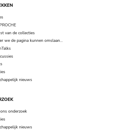
EKKEN
es
t PROCHE
t van de collecties
er we de pagina kunnen omslaan…
Talks
scussies
ts
ies
happelijk nieuws
RZOEK
 ons onderzoek
ies
happelijk nieuws