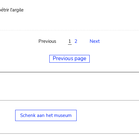
trir l'argile
Previous
1
2
Next
Previous page
Schenk aan het museum