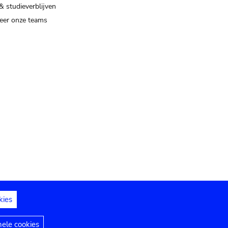
& studieverblijven
eer onze teams
kies
dedelingen
Toegankelijkheidsverklaring
nele cookies