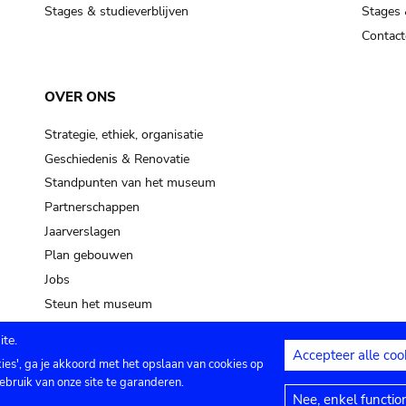
Stages & studieverblijven
Stages 
Contact
OVER ONS
Strategie, ethiek, organisatie
Geschiedenis & Renovatie
Standpunten van het museum
Partnerschappen
Jaarverslagen
Plan gebouwen
Jobs
Steun het museum
te.
Accepteer alle coo
kies', ga je akkoord met het opslaan van cookies op
ontact
Privacy instellingen
Juridische me
ebruik van onze site te garanderen.
Nee, enkel functio