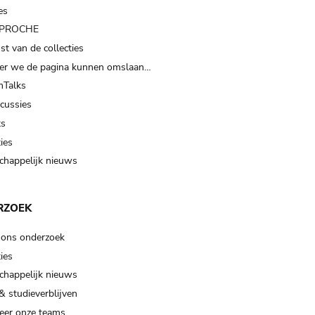
es
t PROCHE
t van de collecties
er we de pagina kunnen omslaan…
Talks
scussies
ts
ies
happelijk nieuws
RZOEK
 ons onderzoek
ies
happelijk nieuws
& studieverblijven
eer onze teams