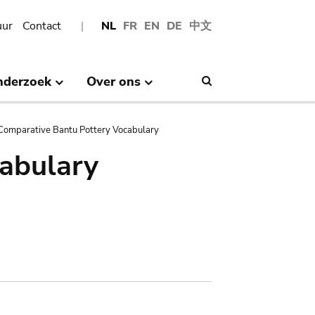
uur
Contact
NL
FR
EN
DE
中文
nderzoek
Over ons
Search
Comparative Bantu Pottery Vocabulary
abulary