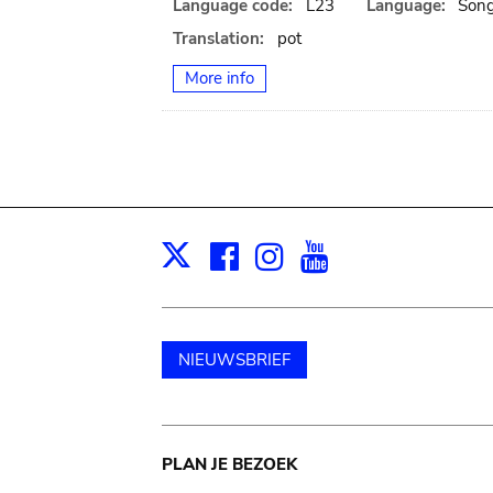
Language code:
L23
Language:
Son
Translation:
pot
More info
Facebook
Instagram
Youtube
Print
X
NIEUWSBRIEF
Main
PLAN JE BEZOEK