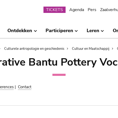
Submenu
TICKETS
Agenda
Pers
Zaalverh
Ontdekken
Participeren
Leren
O
Culturele antropologie en geschiedenis
Cultuur en Maatschappij
ative Bantu Pottery Voc
erences
|
Contact