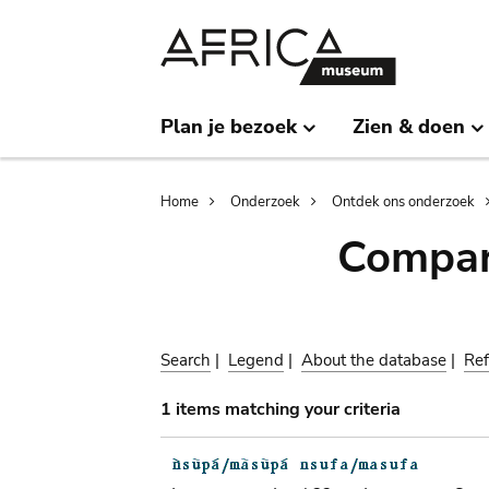
Skip
Skip
to
to
main
search
content
Plan je bezoek
Zien & doen
Breadcrumb
Home
Onderzoek
Ontdek ons onderzoek
Compar
Search
|
Legend
|
About the database
|
Ref
1 items matching your criteria