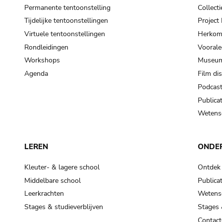
Permanente tentoonstelling
Collecti
Tijdelijke tentoonstellingen
Projec
Virtuele tentoonstellingen
Herkoms
Rondleidingen
Voorale
Workshops
Museum
Agenda
Film di
Podcas
Publicat
Wetensc
LEREN
ONDE
Kleuter- & lagere school
Ontdek
Middelbare school
Publicat
Leerkrachten
Wetensc
Stages & studieverblijven
Stages 
Contact