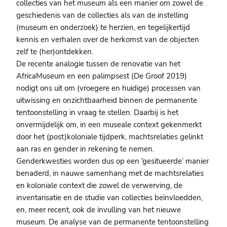
collecties van het museum als een manier om zowel de
geschiedenis van de collecties als van de instelling
(museum en onderzoek) te herzien, en tegelijkertijd
kennis en verhalen over de herkomst van de objecten
zelf te (her)ontdekken.
De recente analogie tussen de renovatie van het
AfricaMuseum en een palimpsest (De Groof 2019)
nodigt ons uit om (vroegere en huidige) processen van
uitwissing en onzichtbaarheid binnen de permanente
tentoonstelling in vraag te stellen. Daarbij is het
onvermijdelijk om, in een museale context gekenmerkt
door het (post)koloniale tijdperk, machtsrelaties gelinkt
aan ras en gender in rekening te nemen.
Genderkwesties worden dus op een ‘gesitueerde’ manier
benaderd, in nauwe samenhang met de machtsrelaties
en koloniale context die zowel de verwerving, de
inventarisatie en de studie van collecties beïnvloedden,
en, meer recent, ook de invulling van het nieuwe
museum. De analyse van de permanente tentoonstelling