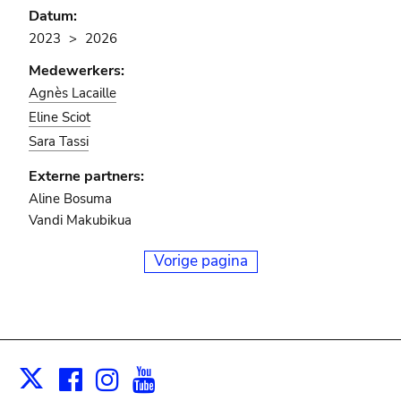
Datum:
2023
2026
Medewerkers:
Agnès Lacaille
Eline Sciot
Sara Tassi
Externe partners:
Aline Bosuma
Vandi Makubikua
Vorige pagina
Facebook
Instagram
Youtube
Print
X