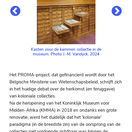
Benoi
oor een
Kasten voor de kammen collectie in de
. KMMA
museum. Photo J.-M. Vandyck, 2024
956
Het PROMA-project, dat gefinancierd wordt door het
Belgische Ministerie van Wetenschapsbeleid, schrijft zich
in het huidige debat over de herkomst (en teruggave)
van koloniale collecties.
Na de heropening van het Koninklijk Museum voor
Midden-Afrika (KMMA) in 2018 en ondanks een grote
renovatie, werd het duidelijk dat het 'koloniale'
paradigma (in de breedste zin) van de oorsprong van de
collecties niet voldoende zichtbaar was binnen de