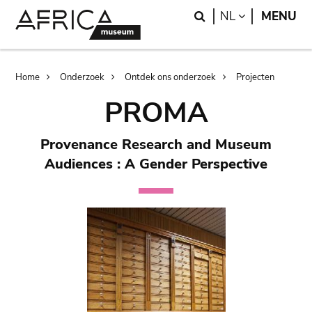
Skip
Skip
Search
LANGUAGE
NL
MENU
to
to
main
search
content
Breadcrumb
Home
Onderzoek
Ontdek ons onderzoek
Projecten
PROMA
Provenance Research and Museum
Audiences : A Gender Perspective