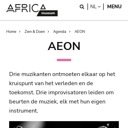
Skip
Skip
Search
LANGUAGE
NL
MENU
to
to
main
search
content
Breadcrumb
Home
Zien & Doen
Agenda
AEON
AEON
Drie muzikanten ontmoeten elkaar op het
kruispunt van het verleden en de
toekomst. Drie improvisatoren leiden om
beurten de muziek, elk met hun eigen
instrument.