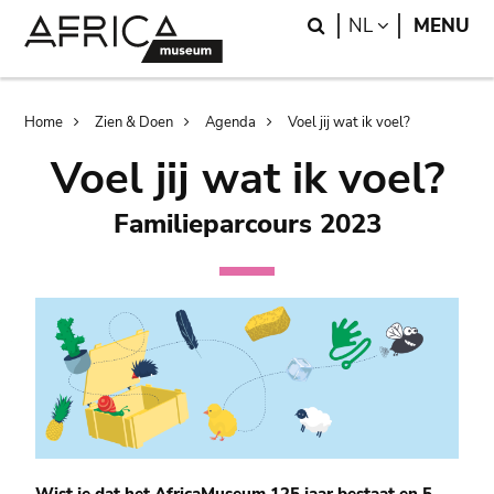
Skip
Skip
Search
LANGUAGE
NL
MENU
to
to
main
search
content
Breadcrumb
Home
Zien & Doen
Agenda
Voel jij wat ik voel?
Voel jij wat ik voel?
Familieparcours 2023
Wist je dat het AfricaMuseum
125 jaar
bestaat en 5