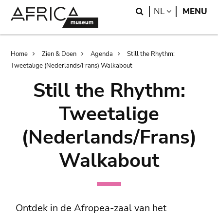
Skip
Skip
Search
LANGUAGE
NL
MENU
to
to
main
search
content
Breadcrumb
Home
Zien & Doen
Agenda
Still the Rhythm:
Tweetalige (Nederlands/Frans) Walkabout
Still the Rhythm:
Tweetalige
(Nederlands/Frans)
Walkabout
Ontdek in de Afropea-zaal van het