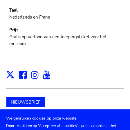
Taal
Nederlands en Frans
Prijs
Gratis op vertoon van een toegangsticket voor het
museum.
Facebook
Instagram
Youtube
Print
X
NIEUWSBRIEF
Schenk aan het museum
We gebruiken cookies op onze website.
Door te klikken op 'Accepteer alle cookies', ga je akkoord met het