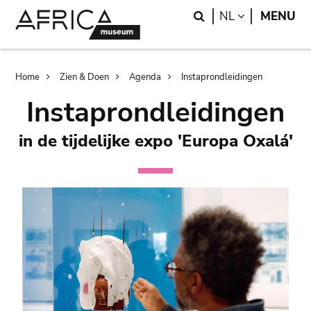
Skip
Skip
Search
LANGUAGE
NL
MENU
to
to
main
search
content
Breadcrumb
Home
Zien & Doen
Agenda
Instaprondleidingen
Instaprondleidingen
in de tijdelijke expo 'Europa Oxalá'