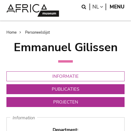
Skip
Skip
Search
LANGUAGE
NL
MENU
to
to
main
search
content
Breadcrumb
Home
Personeelslijst
Emmanuel Gilissen
INFORMATIE
PUBLICATIES
PROJECTEN
Information
Department: