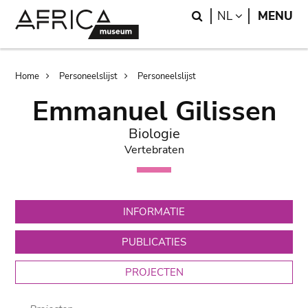
Skip
Skip
Search
LANGUAGE
NL
MENU
to
to
main
search
content
Breadcrumb
Home
Personeelslijst
Personeelslijst
Emmanuel Gilissen
Biologie
Vertebraten
INFORMATIE
PUBLICATIES
PROJECTEN