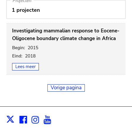
Projecten
1 projecten
Investigating mammalian response to Eocene-
Oligocene boundary climate change in Africa
Begin:
2015
Eind:
2018
Lees meer
Vorige pagina
Facebook
Instagram
Youtube
Print
X