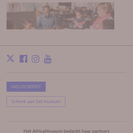
Facebook
Instagram
Youtube
Print
X
NIEUWSBRIEF
Schenk aan het museum
Het AfricaMuseum bedankt haar partners