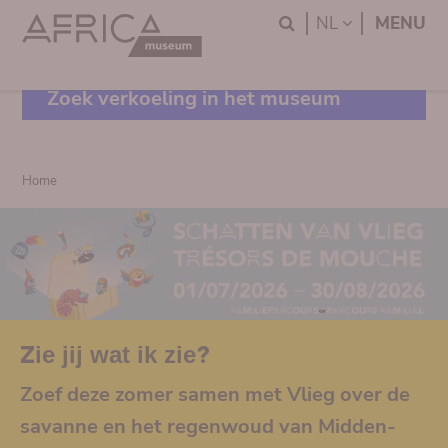
Skip
Skip
Search
LANGUAGE
NL
MENU
to
to
main
search
content
Zoek verkoeling in het museum
Breadcrumb
Home
Zie jij wat ik zie?
Zoef deze zomer samen met Vlieg over de
savanne en het regenwoud van Midden-