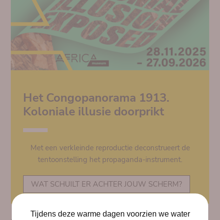
Het Congopanorama 1913.
Koloniale illusie doorprikt
Met een verkleinde reproductie deconstrueert de
tentoonstelling het propaganda-instrument.
WAT SCHUILT ER ACHTER JOUW SCHERM?
Tijdens deze warme dagen voorzien we water
AGENDA