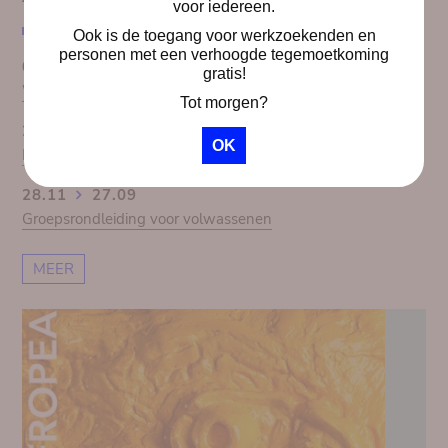
voor iedereen.
Ook is de toegang voor werkzoekenden en
personen met een verhoogde tegemoetkoming
01.10
30.09
gratis!
Workshop Dekolonisatie van Kuumba
Tot morgen?
28.11
27.09
OK
Het Congopanorama 1913. Koloniale illusie doorprikt
28.11
27.09
Groepsrondleiding voor volwassenen
MEER