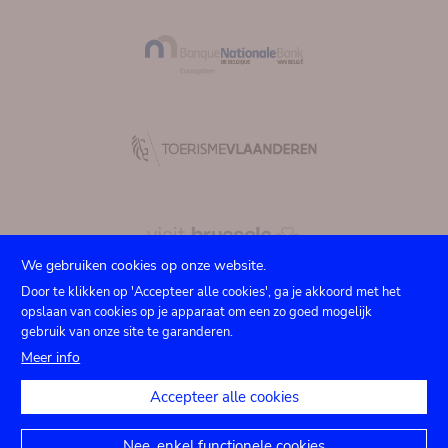
We gebruiken cookies op onze website.
Door te klikken op 'Accepteer alle cookies', ga je akkoord met het
opslaan van cookies op je apparaat om een zo goed mogelijk
gebruik van onze site te garanderen.
Submenu
TICKETS
Agenda
Pers
Zaalverhuur
Contact
Meer info
Privacy instellingen
footer
Accepteer alle cookies
Juridische mededelingen
Toegankelijkheidsverklaring
Nee, enkel functionele cookies