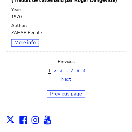
(Traduit de l'allemand par Roger Dangeville)
Year:
1970
Author:
ZAHAR Renate
More info
Previous
1
2
3
...
7
8
9
Next
Previous page
Facebook
Instagram
Youtube
Print
X