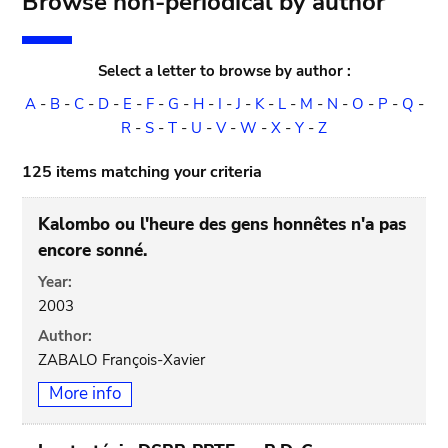
Browse non-periodical by author
Select a letter to browse by author :
A
-
B
-
C
-
D
-
E
-
F
-
G
-
H
-
I
-
J
-
K
-
L
-
M
-
N
-
O
-
P
-
Q
-
R
-
S
-
T
-
U
-
V
-
W
-
X
-
Y
-
Z
125 items matching your criteria
Kalombo ou l'heure des gens honnêtes n'a pas
encore sonné.
Year:
2003
Author:
ZABALO François-Xavier
More info