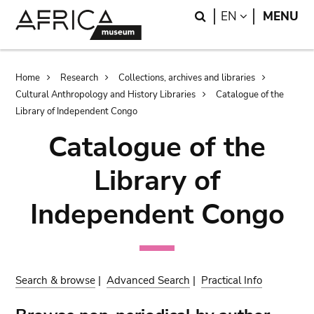
Skip
Skip
Search
LANGUAGE
EN
MENU
to
to
main
search
content
Breadcrumb
Home
Research
Collections, archives and libraries
Cultural Anthropology and History Libraries
Catalogue of the
Library of Independent Congo
Catalogue of the
Library of
Independent Congo
Search & browse
|
Advanced Search
|
Practical Info