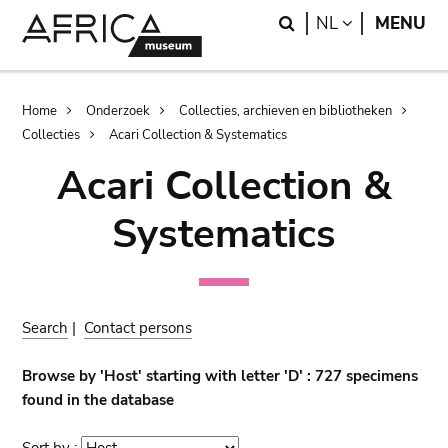
Skip
Skip
Search
LANGUAGE
NL
MENU
to
to
main
search
content
Breadcrumb
Home
Onderzoek
Collecties, archieven en bibliotheken
Collecties
Acari Collection & Systematics
Acari Collection &
Systematics
Search
|
Contact persons
Browse by 'Host' starting with letter 'D' : 727 specimens
found in the database