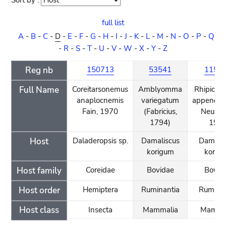
Sort by :
Sort
order
full list
A
-
B
-
C
-
D
-
E
-
F
-
G
-
H
-
I
-
J
-
K
-
L
-
M
-
N
-
O
-
P
-
Q
-
R
-
S
-
T
-
U
-
V
-
W
-
X
-
Y
-
Z
Reg nb
150713
53541
1158
Full Name
Coreitarsonemus
Amblyomma
Rhipicep
anaplocnemis
variegatum
appendicu
Fain, 1970
(Fabricius,
Neuma
1794)
190
Host
Daladeropsis sp.
Damaliscus
Damalis
korigum
korig
Host family
Coreidae
Bovidae
Bovid
Host order
Hemiptera
Ruminantia
Ruminan
Host class
Insecta
Mammalia
Mamma