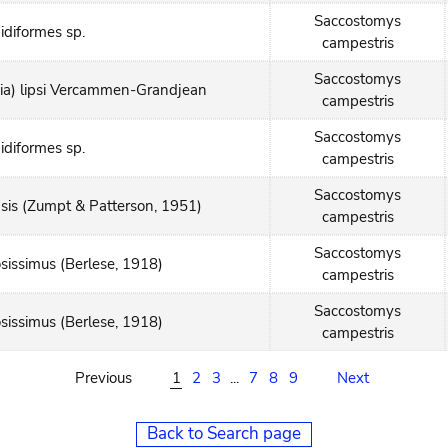
Saccostomys
idiformes sp.
campestris
Saccostomys
hia) lipsi Vercammen-Grandjean
campestris
Saccostomys
idiformes sp.
campestris
Saccostomys
sis (Zumpt & Patterson, 1951)
campestris
Saccostomys
osissimus (Berlese, 1918)
campestris
Saccostomys
osissimus (Berlese, 1918)
campestris
Previous
1
2
3
...
7
8
9
Next
Back to Search page