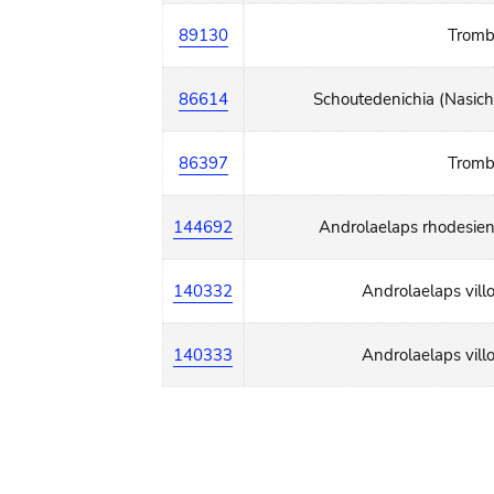
89130
Tromb
86614
Schoutedenichia (Nasic
86397
Tromb
144692
Androlaelaps rhodesien
140332
Androlaelaps vill
140333
Androlaelaps vill