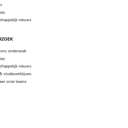
ts
ies
happelijk nieuws
RZOEK
 ons onderzoek
ies
happelijk nieuws
& studieverblijven
eer onze teams