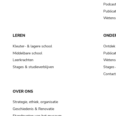
Podcas
Publicat
Wetensc
LEREN
ONDE
Kleuter- & lagere school
Ontdek
Middelbare school
Publicat
Leerkrachten
Wetensc
Stages & studieverblijven
Stages 
Contact
OVER ONS
Strategie, ethiek, organisatie
Geschiedenis & Renovatie
Standpunten van het museum