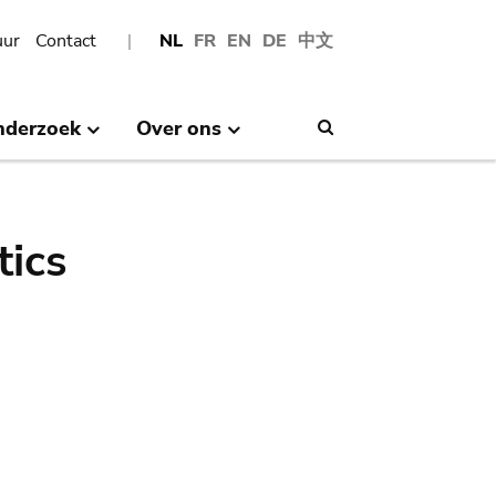
uur
Contact
NL
FR
EN
DE
中文
nderzoek
Over ons
Search
tics