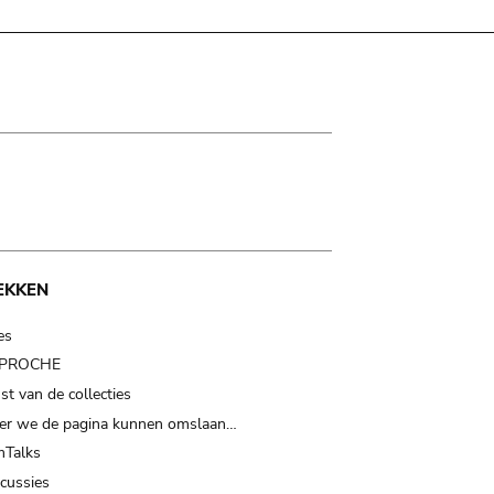
EKKEN
es
t PROCHE
t van de collecties
er we de pagina kunnen omslaan…
Talks
scussies