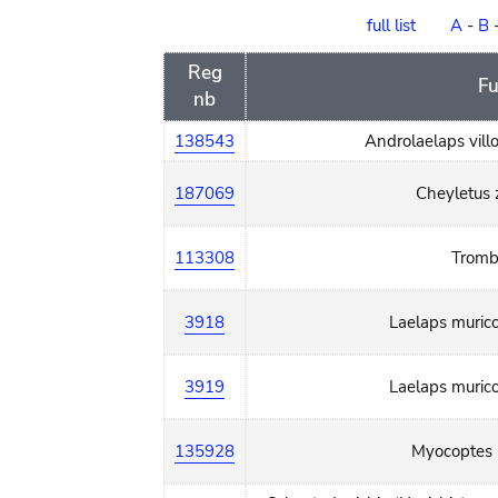
order
full list
A
-
B
Reg
Fu
nb
138543
Androlaelaps vill
187069
Cheyletus 
113308
Tromb
3918
Laelaps muric
3919
Laelaps muric
135928
Myocoptes s