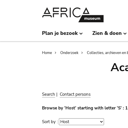
Skip
Skip
to
to
main
search
content
Plan je bezoek
Zien & doen
Breadcrumb
Home
Onderzoek
Collecties, archieven en 
Aca
Search
|
Contact persons
Browse by 'Host' starting with letter 'S' :
Sort by :
Sort