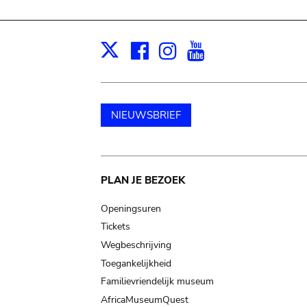
Facebook
Instagram
Youtube
Print
X
NIEUWSBRIEF
Main
PLAN JE BEZOEK
navigation
Openingsuren
Tickets
Wegbeschrijving
Toegankelijkheid
Familievriendelijk museum
AfricaMuseumQuest