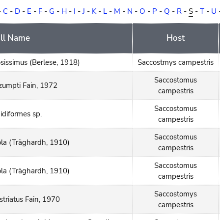
-
C
-
D
-
E
-
F
-
G
-
H
-
I
-
J
-
K
-
L
-
M
-
N
-
O
-
P
-
Q
-
R
-
S
-
T
-
U
ll Name
Host
osissimus (Berlese, 1918)
Saccostmys campestris
Saccostomus
zumpti Fain, 1972
campestris
Saccostomus
idiformes sp.
campestris
Saccostomus
ola (Träghardh, 1910)
campestris
Saccostomus
ola (Träghardh, 1910)
campestris
Saccostomys
triatus Fain, 1970
campestris