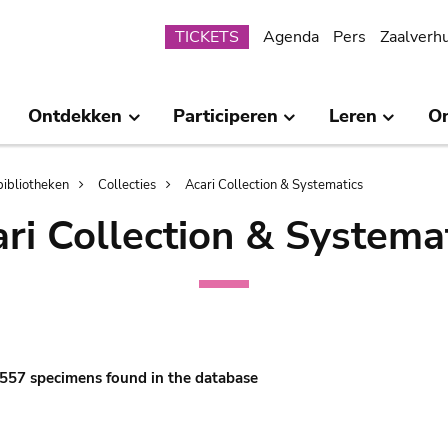
Submenu
TICKETS
Agenda
Pers
Zaalverh
Ontdekken
Participeren
Leren
O
bibliotheken
Collecties
Acari Collection & Systematics
ri Collection & Systema
 1557 specimens found in the database