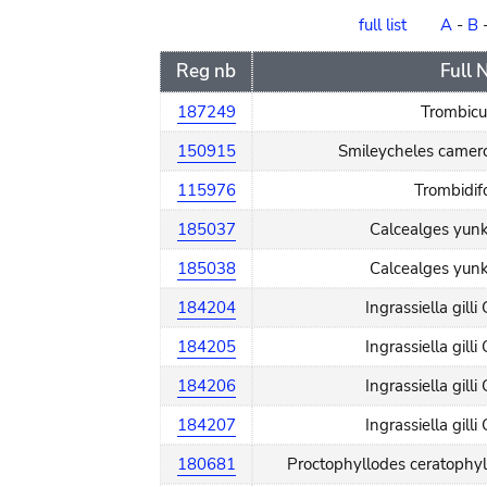
order
full list
A
-
B
Reg nb
Full
187249
Trombicul
150915
Smileycheles camer
115976
Trombidif
185037
Calcealges yun
185038
Calcealges yun
184204
Ingrassiella gilli
184205
Ingrassiella gilli
184206
Ingrassiella gilli
184207
Ingrassiella gilli
180681
Proctophyllodes ceratophy