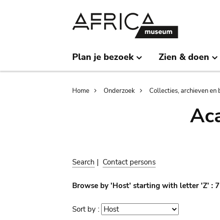
Skip
Skip
to
to
main
search
content
Plan je bezoek
Zien & doen
Breadcrumb
Home
Onderzoek
Collecties, archieven en 
Aca
Search
|
Contact persons
Browse by 'Host' starting with letter 'Z' :
Sort by :
Sort