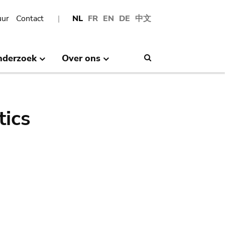
uur
Contact
NL
FR
EN
DE
中文
nderzoek
Over ons
Search
tics