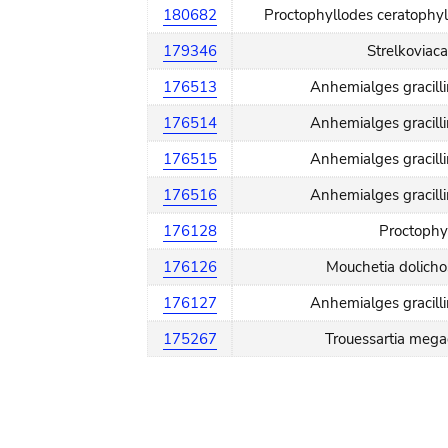
180682
Proctophyllodes ceratophy
179346
Strelkoviaca
176513
Anhemialges gracill
176514
Anhemialges gracill
176515
Anhemialges gracill
176516
Anhemialges gracill
176128
Proctophyl
176126
Mouchetia dolich
176127
Anhemialges gracill
175267
Trouessartia meg