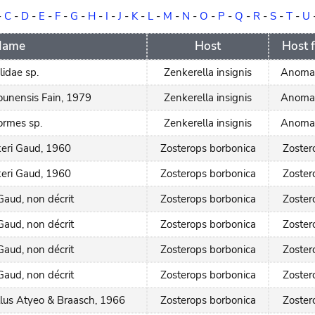
-
C
-
D
-
E
-
F
-
G
-
H
-
I
-
J
-
K
-
L
-
M
-
N
-
O
-
P
-
Q
-
R
-
S
-
T
-
U
 Name
Host
Host 
idae sp.
Zenkerella insignis
Anomal
ounensis Fain, 1979
Zenkerella insignis
Anomal
ormes sp.
Zenkerella insignis
Anomal
keri Gaud, 1960
Zosterops borbonica
Zoster
keri Gaud, 1960
Zosterops borbonica
Zoster
 Gaud, non décrit
Zosterops borbonica
Zoster
 Gaud, non décrit
Zosterops borbonica
Zoster
 Gaud, non décrit
Zosterops borbonica
Zoster
 Gaud, non décrit
Zosterops borbonica
Zoster
llus Atyeo & Braasch, 1966
Zosterops borbonica
Zoster