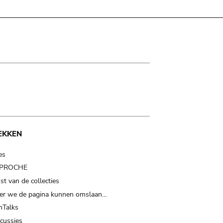
EKKEN
es
t PROCHE
t van de collecties
er we de pagina kunnen omslaan…
Talks
scussies