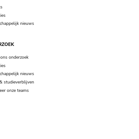
ts
ies
happelijk nieuws
RZOEK
 ons onderzoek
ies
happelijk nieuws
& studieverblijven
eer onze teams