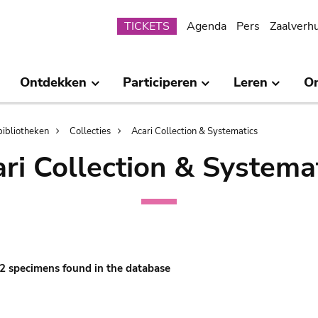
Submenu
TICKETS
Agenda
Pers
Zaalverh
Ontdekken
Participeren
Leren
O
bibliotheken
Collecties
Acari Collection & Systematics
ri Collection & Systema
 72 specimens found in the database