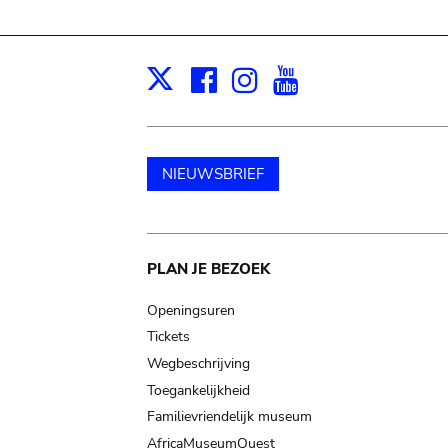
Facebook
Instagram
Youtube
Print
X
NIEUWSBRIEF
Main
PLAN JE BEZOEK
navigation
Openingsuren
Tickets
Wegbeschrijving
Toegankelijkheid
Familievriendelijk museum
AfricaMuseumQuest